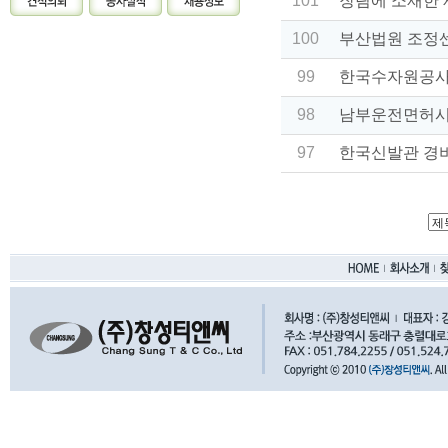
101
장림에 소재한
100
부산법원 조정
99
한국수자원공사
98
남부운전면허시
97
한국신발관 경