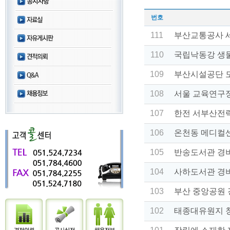
번호
111
부산교통공사 
110
국립낙동강 생
109
부산시설공단 
108
서울 교육연구정
107
한전 서부산전
106
온천동 메디컬
105
반송도서관 경
104
사하도서관 경
103
부산 중앙공원 
102
태종대유원지 