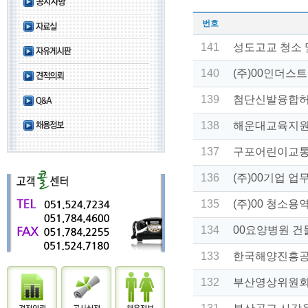
번호
141
성도고교 청소 
140
(주)00인더스
139
첨단신발융합허
138
해운대교육지원
137
구포어린이교통
136
(주)00기업 
135
(주)00 청소용
134
00요양병원 
133
한국해양진흥공
132
부산영상위원회