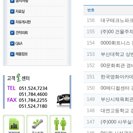
번호
156
대구테크노파크
155
(주)00 건물
154
0000휘트니스
153
부산대학교 상
152
00문화회관 
151
한국영화아카데
150
00메디컬센터
149
부산시체육회관
148
대연고등학교 
147
(주)000 사무