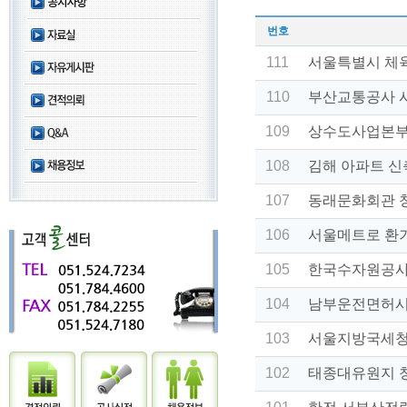
번호
111
서울특별시 체
110
부산교통공사 
109
상수도사업본부
108
김해 아파트 
107
동래문화회관 
106
서울메트로 환
105
한국수자원공사
104
남부운전면허시
103
서울지방국세청
102
태종대유원지 