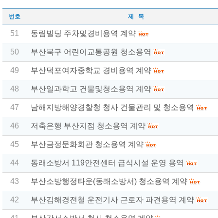
번호
제 목
51
동림빌딩 주차및경비용역 계약
50
부산북구 어린이교통공원 청소용역
49
부산덕포여자중학교 경비용역 계약
48
부산일과학고 건물및청소용역 계약
47
남해지방해양경찰청 청사 건물관리 및 청소용역
46
저축은행 부산지점 청소용역 계약
45
부산금정문화회관 청소용역 계약
44
동래소방서 119안전센터 급식시설 운영 용역
43
부산소방행정타운(동래소방서) 청소용역 계약
42
부산김해경전철 운전기사 근로자 파견용역 계약