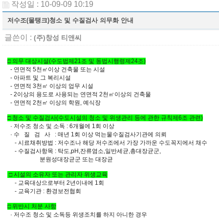
작성일 : 10-09-09 10:19
저수조(물탱크)청소 및 수질검사 의무화 안내
글쓴이 :
(주)창성 티앤씨
□ 의무 대상시설(수도법제21조 및 동법시행령제24조)
- 연면적 5천㎡이상 건축물 또는 시설
- 아파트 및 그 복리시설
- 연면적 3천㎡ 이상의 업무 시설
- 2이상의 용도로 사용되는 연면적 2천㎡이상의 건축물
- 연면적 2천㎡ 이상의 학원, 예식장
□ 청소 및 수질검사(수도시설의 청소 및 위생관리 등에 관한 규칙제6조 관련)
· 저수조 청소 및 소독 : 6개월에 1회 이상
· 수 질 검 사 : 매년 1회 이상 먹는물수질검사기관에 의뢰
- 시료채취방법 : 저수조나 해당 저수조에서 가장 가까운 수도꼭지에서 채수
- 수질검사항목 : 탁도,pH,잔류염소,일반세균,총대장균군,
분원성대장균군 또는 대장균
□ 시설의 소유자 또는 관리자 위생교육
- 교육대상으로부터 2년이내에 1회
- 교육기관 : 환경보전협회
□ 위반시 처분 사항
· 저수조 청소 및 소독등 위생조치를 하지 아니한 경우