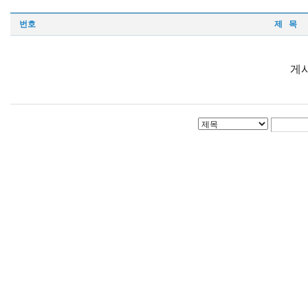
번호
제 목
게